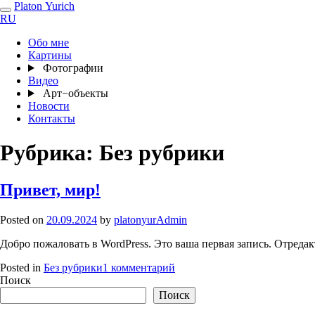
Platon Yurich
RU
Обо мне
Картины
Фотографии
Видео
Арт−объекты
Новости
Контакты
Рубрика:
Без рубрики
Привет, мир!
Posted on
20.09.2024
by
platonyurAdmin
Добро пожаловать в WordPress. Это ваша первая запись. Отредакт
к
Posted in
Без рубрики
1 комментарий
записи
Поиск
Привет,
Поиск
мир!